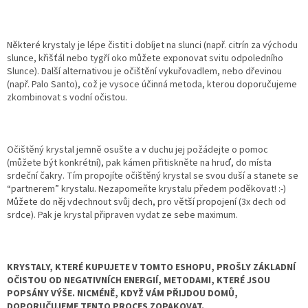
Některé krystaly je lépe čistit i dobíjet na slunci (např. citrín za východu
slunce, křišťál nebo tygří oko můžete exponovat svitu odpoledního
Slunce). Další alternativou je očištění vykuřovadlem, nebo dřevinou
(např. Palo Santo), což je vysoce účinná metoda, kterou doporučujeme
zkombinovat s vodní očistou.
Očištěný krystal jemně osušte a v duchu jej požádejte o pomoc
(můžete být konkrétní), pak kámen přitiskněte na hruď, do místa
srdeční čakry. Tím propojíte očištěný krystal se svou duší a stanete se
“partnerem” krystalu. Nezapomeňte krystalu předem poděkovat! :-)
Můžete do něj vdechnout svůj dech, pro větší propojení (3x dech od
srdce). Pak je krystal připraven vydat ze sebe maximum.
KRYSTALY, KTERÉ KUPUJETE V TOMTO ESHOPU, PROŠLY ZÁKLADNÍ
OČISTOU OD NEGATIVNÍCH ENERGIÍ, METODAMI, KTERÉ JSOU
POPSÁNY VÝŠE. NICMÉNĚ, KDYŽ VÁM PŘIJDOU DOMŮ,
DOPORUČUJEME TENTO PROCES ZOPAKOVAT.