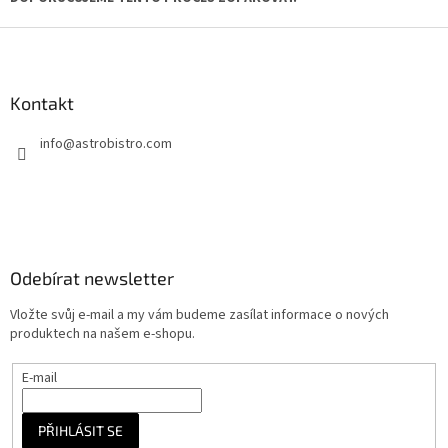
Z
á
p
a
Kontakt
t
info
@
astrobistro.com
í
Odebírat newsletter
Vložte svůj e-mail a my vám budeme zasílat informace o nových
produktech na našem e-shopu.
E-mail
PŘIHLÁSIT SE