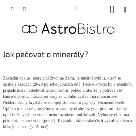
Přejít
NÁKUP
na
obsah
KOŠÍK
Jak pečovat o minerály?
Základní cyklus, který řídí život na Zemi, je lunární cyklus, který se
opakuje každých 28-29 po sobě jdoucích dnů. Péče o krystal by v ideálním
případě měla následovat tento interval, pokud cítíte, že je potřeba vliv
kamene posílit, můžete jej vždy za Úplňku vystavit na měsíční svit.
Některé druhy krystalů se dobíjejí slunečními paprsky. Nicméně, světlo
Úplňku je obecně prospěšné pro všechny druhy. Krystal předtím ideálně
opláchněte vlažnou vodou nebo roztokem mořské soli. Výborný efekt má
přírodní, tekoucí voda (potok). Krystaly můžete také čistit vykuřovadlem a
klást je na zem (v přírodě).