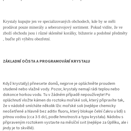
Krystaly kupujte jen ve specializovaných obchodech, kde by se měli
prodávat pouze minerály a seberozvojový sortiment. Pokud vidíte, že ve
zboží obchodu jsou i různé skleněné korálky, bižuterie a podobné předměty
, buďte při výběru obezřetní.
ZÁKLADNÍ OČISTA A PROGRAMOVÁNÍ KRYSTALU
Když krystal(y) přinesete domů, nejprve je opláchněte proudem
studené nebo vlažné vody. Pozor, krystaly nemají rádi teplou nebo
dokonce horkou vodu. Tu v žádném případě nepoužívejte! Po
opláchnutí vložte kámen do roztoku mořské soli, který připravíte tak,
že v nádobě smícháte několik lžic mořské soli (nejlépe chemicky
neošetřené a hlavně bez aditiv fluoru, který blokuje čelní čakru u lidí) s
pitnou vodou (cca 3-5 dcl, podle hmotnosti a typu krystalu). Nádobu s
připraveným roztokem vystavte na měsíční svit (nejlépe za Úplňku, ale i
jindy je to skvělé).