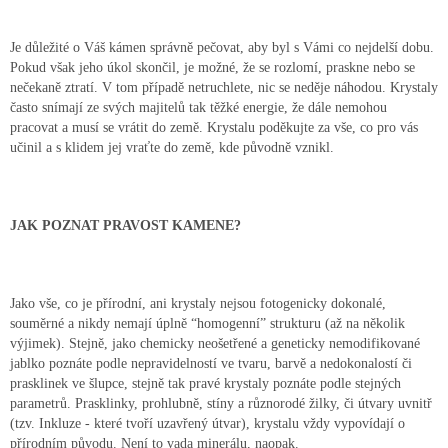
Je důležité o Váš kámen správně pečovat, aby byl s Vámi co nejdelší dobu.
Pokud však jeho úkol skončil, je možné, že se rozlomí, praskne nebo se
nečekaně ztratí. V tom případě netruchlete, nic se neděje náhodou. Krystaly
často snímají ze svých majitelů tak těžké energie, že dále nemohou
pracovat a musí se vrátit do země. Krystalu poděkujte za vše, co pro vás
učinil a s klidem jej vraťte do země, kde původně vznikl.
JAK POZNAT PRAVOST KAMENE?
Jako vše, co je přírodní, ani krystaly nejsou fotogenicky dokonalé,
souměrné a nikdy nemají úplně “homogenní” strukturu (až na několik
výjimek). Stejně, jako chemicky neošetřené a geneticky nemodifikované
jablko poznáte podle nepravidelností ve tvaru, barvě a nedokonalostí či
prasklinek ve šlupce, stejně tak pravé krystaly poznáte podle stejných
parametrů. Prasklinky, prohlubně, stíny a různorodé žilky, či útvary uvnitř
(tzv. Inkluze - které tvoří uzavřený útvar), krystalu vždy vypovídají o
přírodním původu. Není to vada minerálu, naopak.