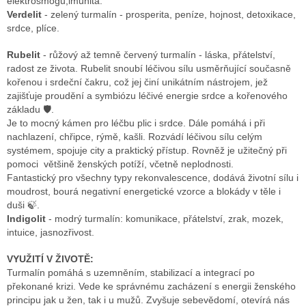
elektrosmogu,imunita.
Verdelit
- zelený turmalín - prosperita, peníze, hojnost, detoxikace,
srdce, plíce.
Rubelit
- růžový až temně červený turmalín - láska, přátelství,
radost ze života.
Rubelit snoubí léčivou sílu usměrňující současně
kořenou i srdeční čakru, což jej činí unikátním nástrojem, jež
zajišťuje proudění a symbiózu léčivé energie srdce a kořenového
základu 🛡.
Je to mocný kámen pro léčbu plic i srdce. Dále pomáhá i při
nachlazení, chřipce, rýmě, kašli. Rozvádí léčivou sílu celým
systémem, spojuje city a praktický přístup. Rovněž je užitečný při
pomoci většině ženských potíží, včetně neplodnosti.
Fantastický pro všechny typy rekonvalescence, dodává životní sílu i
moudrost, bourá negativní energetické vzorce a blokády v těle i
duši 🍃.
Indigolit
- modrý turmalín: komunikace, přátelství, zrak, mozek,
intuice, jasnozřivost.
VYUŽITÍ V ŽIVOTĚ:
Turmalín pomáhá s uzemněním, stabilizací a integrací po
překonané krizi. Vede ke správnému zacházení s energii ženského
principu jak u žen, tak i u mužů. Zvyšuje sebevědomí, otevírá nás