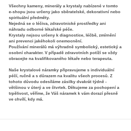
Všechny kameny, minerály a krystaly nabízené v tomto
e-shopu jsou určeny jako sběratelské, dekorativní nebo
spirituální předměty.
Nejedná se o léčiva, zdravotnické prostředky ani
náhradu odborné lékařské péče.
Krystaly nejsou určeny k diagnostice, léčbě, zmírnění
ani prevenci jakéhokoli onemocnění.
Používání minerálů má výhradně symbolický, estetický a
osobní charakter. V případě zdravotních potíží se vždy
obracejte na kvalifikovaného lékaře nebo terapeuta.
Naše krystalové náramky připravujeme s individuální
péčí, ručně a s důrazem na kvalitu všech procesů. Z
tohoto důvodu odesíláme zásilky dvakrát týdně -
většinou v úterý a ve čtvrtek. Děkujeme za pochopení a
trpělivost, věříme, že Váš náramek k vám dorazí přesně
ve chvílí, kdy má.
Z
á