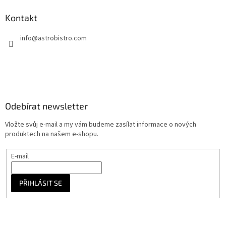
p
a
Kontakt
t
info
@
astrobistro.com
í
Odebírat newsletter
Vložte svůj e-mail a my vám budeme zasílat informace o nových
produktech na našem e-shopu.
E-mail
PŘIHLÁSIT SE