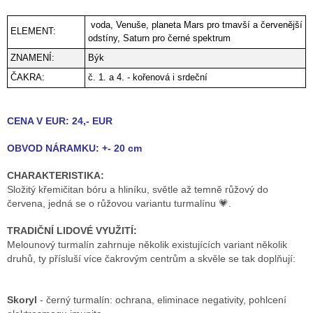
voda, Venuše, planeta Mars pro tmavší a červenější
ELEMENT:
odstíny, Saturn pro černé spektrum
ZNAMENÍ:
Býk
ČAKRA:
č. 1. a 4. - kořenová i srdeční
CENA V EUR: 24,- EUR
OBVOD NÁRAMKU: +- 20 cm
CHARAKTERISTIKA:
Složitý křemičitan bóru a hliníku, světle až temně růžový do
červena, jedná se o růžovou variantu turmalínu 💗.
TRADIČNÍ LIDOVÉ VYUŽITÍ:
Melounový turmalín zahrnuje několik existujících variant několik
druhů, ty přísluší více čakrovým centrům a skvěle se tak doplňují:
Skoryl
- černý turmalín: ochrana, eliminace negativity, pohlcení