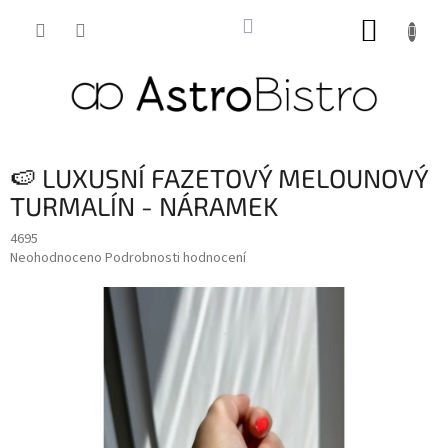
Přejít
NÁKUP
na
obsah
KOŠÍK
🍉 LUXUSNÍ FAZETOVÝ MELOUNOVÝ
TURMALÍN - NÁRAMEK
4695
Průměrné
Neohodnoceno
Podrobnosti hodnocení
hodnocení
produktu
je
0,0
z
5
hvězdiček.