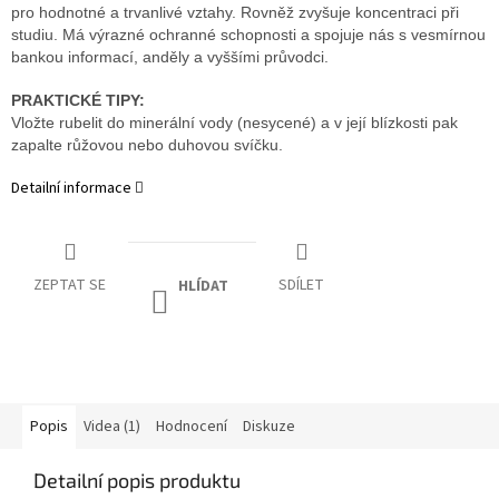
pro hodnotné a trvanlivé vztahy. Rovněž zvyšuje koncentraci při
studiu. Má výrazné ochranné schopnosti a spojuje nás s vesmírnou
bankou informací, anděly a vyššími průvodci.
PRAKTICKÉ TIPY:
Vložte rubelit do minerální vody (nesycené) a v její blízkosti pak
zapalte růžovou nebo duhovou svíčku.
Detailní informace
ZEPTAT SE
SDÍLET
HLÍDAT
Popis
Videa (1)
Hodnocení
Diskuze
Detailní popis produktu