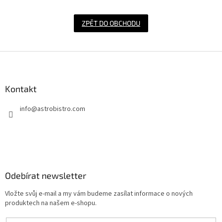
ZPĚT DO OBCHODU
Z
á
p
a
Kontakt
t
info
@
astrobistro.com
í
Odebírat newsletter
Vložte svůj e-mail a my vám budeme zasílat informace o nových
produktech na našem e-shopu.